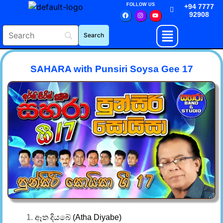
FOLLOW US
+94 7777
92908
SAHARA with Punsiri Soysa Gee 17
ඈත දියබේ (Atha Diyabe)