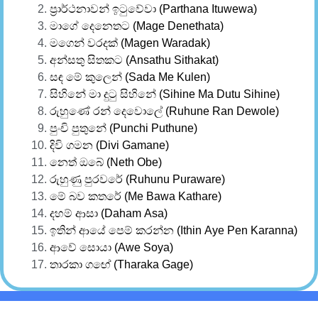
ප්‍රාර්ථනාවන් ඉටුවේවා (Parthana Ituwewa)
මාගේ දෙනෙතට (Mage Denethata)
මගෙන් වරදක් (Magen Waradak)
අන්සතු සිතකට (Ansathu Sithakat)
සඳ මේ කුලෙන් (Sada Me Kulen)
සිහිනේ මා දුටු සිහිනේ (Sihine Ma Dutu Sihine)
රුහුණේ රන් දෙවොලේ (Ruhune Ran Dewole)
පුංචි පුතුනේ (Punchi Puthune)
දිවි ගමන (Divi Gamane)
නෙත් ඔබේ (Neth Obe)
රුහුණු පුරවරේ (Ruhunu Puraware)
මේ බව කතරේ (Me Bawa Kathare)
දහම් ආසා (Daham Asa)
ඉතින් ආයේ පෙම් කරන්න (Ithin Aye Pen Karanna)
ආවේ සොයා (Awe Soya)
තාරකා ගඟේ (Tharaka Gage)