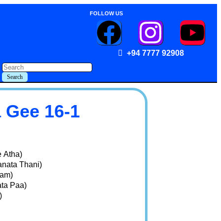
FOLLOW US
+94 7777 92908
 Gee 16-1
 Atha)
nata Thani)
nam)
ta Paa)
)