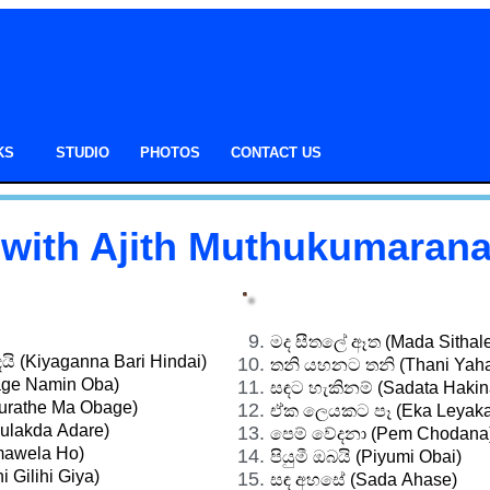
KS
STUDIO
PHOTOS
CONTACT US
ith Ajith Muthukumarana
මද සීතලේ ඈත (Mada Sithale
යි (Kiyaganna Bari Hindai)
තනි යහනට තනි (Thani Yaha
ge Namin Oba)
සඳට හැකිනම් (Sadata Haki
urathe Ma Obage)
ඒක ලෙයකට පෑ (Eka Leyaka
ulakda Adare)
පෙම් වේදනා (Pem Chodana
awela Ho)
පියුමී ඔබයි (Piyumi Obai)
i Gilihi Giya)
සඳ අහසේ (Sada Ahase)