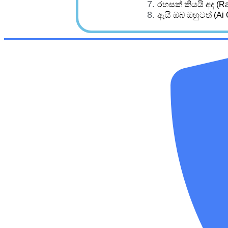
රහසක් කියයි අද (R
ඇයි ඔබ ඔහුටත් (Ai 