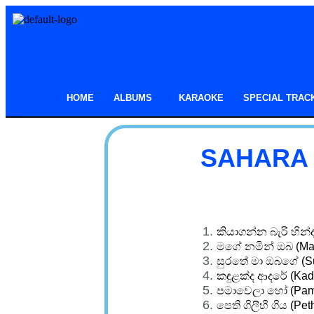
HOME
ALBUMS
KARAOKE
SPECIAL TRAC
SAHARA w
කියාගන්න බැරි හින්ද
මගේ නමින් ඔබ (Ma
සුරතේ මා ඔබගේ (S
කඳුළක්ද ආදරේ (Kad
පමාවෙලා හෝ (Pam
පෙති ගිලීහී ගිය (Peth